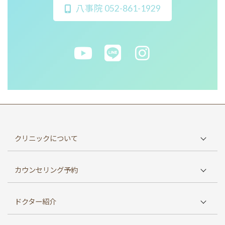
八事院 052-861-1929
クリニックについて
八事院TOP
カウンセリング予約
八事院限定 おすすめプラン
WEB予約
初めての方へ
ドクター紹介
メール予約
診療方針